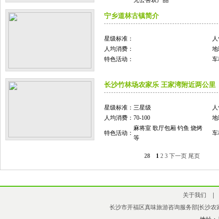
无公害农产品
宁乡道林古镇简介
星级标准：
人
人均消费：
地
特色活动：
车
长沙竹林场农家乐 王家湾附近两公里
星级标准：
三星级
人
人均消费：
70-100
地
麻将室 歌厅包厢 钓鱼 烧烤
特色活动：
车
等
28
1
2
3
下一页
尾页
关于我们
|
长沙市开福区真味旅游咨询服务部[长沙农家