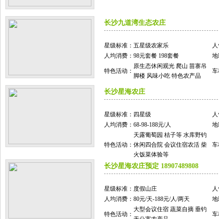
长沙九道湾生态农庄
星级标准：
五星级农家乐
人
人均消费：
98元套餐 198套餐
地
原生态休闲观光 爬山 苗寨吊
特色活动：
车
脚楼 风味小吃 特色农产品
长沙星海农庄
星级标准：
四星级
人
人均消费：
68-98-188元/人
地
天露葡萄园 桔子等 水库野钓
特色活动：
休闲四合院 会议住宿农活 柴
车
火饭菜体验等
长沙星海农庄预定 18907489808
星级标准：
度假山庄
人
人均消费：
80元/天-188元/人/两天
地
大型会议住宿 蔬菜自摘 垂钓
特色活动：
车