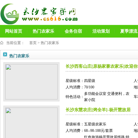
网站首页
热门农家乐
会务住宿
活动策划
夏季漂流
当前位置：
首页
>
热门农家乐
热门农家乐
长沙西客山庄[原杨家寨农家乐]欢迎你
星级标准：
四星级
人
人均消费：
70/100
地
多功能会议室 交通便利，农
特色活动：
车
家小院
长沙东慧农庄[烤全羊]-杨开慧故居
星级标准：
五星级农家乐
人
人均消费：
68--98-188元/套票
地
红色旅游杨开慧故居线路 特