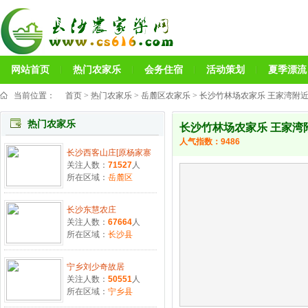
网站首页
热门农家乐
会务住宿
活动策划
夏季漂流
当前位置：
首页
>
热门农家乐
>
岳麓区农家乐
> 长沙竹林场农家乐 王家湾附
热门农家乐
长沙竹林场农家乐 王家湾
人气指数：
9486
长沙西客山庄[原杨家寨
关注人数：
71527
人
所在区域：
岳麓区
长沙东慧农庄
关注人数：
67664
人
所在区域：
长沙县
宁乡刘少奇故居
关注人数：
50551
人
所在区域：
宁乡县