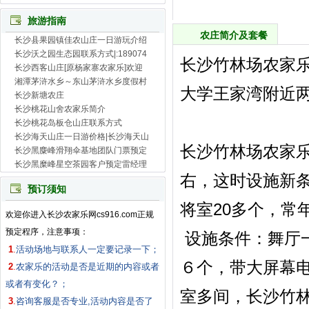
旅游指南
农庄简介及套餐
长沙县果园镇佳农山庄一日游玩介绍
长沙沃之园生态园联系方式|:189074
长沙竹林场农家乐 
长沙西客山庄[原杨家寨农家乐]欢迎
湘潭茅浒水乡～东山茅浒水乡度假村
大学王家湾附近
长沙新塘农庄
长沙桃花山舍农家乐简介
长沙桃花岛板仓山庄联系方式
长沙海天山庄一日游价格|长沙海天山
长沙竹林场农家
长沙黑麋峰滑翔伞基地团队门票预定
长沙黑糜峰星空茶园客户预定雷经理
右，这时设施新
预订须知
将室20多个，常
欢迎你进入长沙农家乐网cs916.com正规
预定程序，注意事项：
设施条件：舞厅
1
.
活动场地与联系人一定要记录一下；
６个，带大屏幕电
2
.
农家乐的活动是否是近期的内容或者
或者有变化？；
室多间，长沙竹
3
.
咨询客服是否专业,活动内容是否了