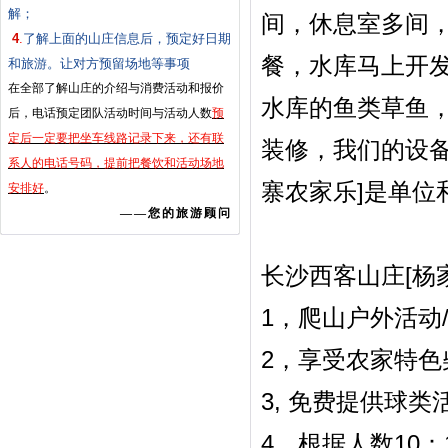
解；
间，休息室多间
4
.
了解上面的山庄信息后，预定好日期
餐，水库马上开
和旅游。让对方预留场地等事项
在全部了解山庄的介绍与消费活动和报价
水库的鱼类草鱼
后，电话预定团队活动时间与活动人数
预
定后一定要把坐车线路记录下来，还有联
装修，我们的设
系人的电话号码，提前把餐饮和活动场地
寨农家乐]是单位
安排好
。
——您的旅游顾问
长沙西客山庄[杨
1，爬山户外活动
2，享受农家特色
3, 免费提供球
4。根据人数10