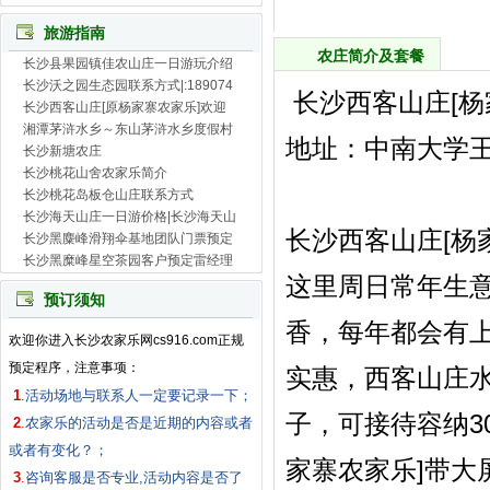
旅游指南
农庄简介及套餐
长沙县果园镇佳农山庄一日游玩介绍
长沙沃之园生态园联系方式|:189074
长沙西客山庄[杨家
长沙西客山庄[原杨家寨农家乐]欢迎
湘潭茅浒水乡～东山茅浒水乡度假村
地址：中南大学
长沙新塘农庄
长沙桃花山舍农家乐简介
长沙桃花岛板仓山庄联系方式
长沙海天山庄一日游价格|长沙海天山
长沙西客山庄[杨
长沙黑麋峰滑翔伞基地团队门票预定
长沙黑糜峰星空茶园客户预定雷经理
这里周日常年生
预订须知
香，每年都会有
欢迎你进入长沙农家乐网cs916.com正规
预定程序，注意事项：
实惠，西客山庄
1
.
活动场地与联系人一定要记录一下；
子，可接待容纳3
2
.
农家乐的活动是否是近期的内容或者
或者有变化？；
家寨农家乐]带大
3
.
咨询客服是否专业,活动内容是否了