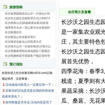
旅游指南
农庄简介及套餐
长沙县果园镇佳农山庄一日游玩介绍
长沙沃之园生态园联系方式|:189074
长沙沃之园生态
长沙西客山庄[原杨家寨农家乐]欢迎
湘潭茅浒水乡～东山茅浒水乡度假村
是一家集农业观
长沙新塘农庄
长沙桃花山舍农家乐简介
庄，其主要特色
长沙桃花岛板仓山庄联系方式
长沙海天山庄一日游价格|长沙海天山
长沙沃之园生态
长沙黑麋峰滑翔伞基地团队门票预定
长沙黑糜峰星空茶园客户预定雷经理
展首先优势，
预订须知
‌四季花海‌：春季
欢迎你进入长沙农家乐网cs916.com正规
预定程序，注意事项：
栈道；夏季则有大
1
.
活动场地与联系人一定要记录一下；
‌果蔬采摘‌：长
2
.
农家乐的活动是否是近期的内容或者
或者有变化？；
瓜、桑葚、无花果及
3
.
咨询客服是否专业,活动内容是否了