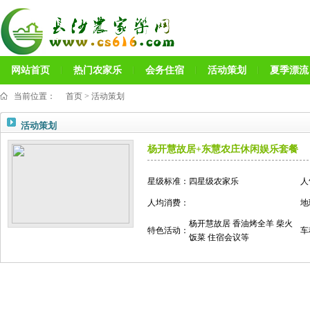
网站首页
热门农家乐
会务住宿
活动策划
夏季漂流
当前位置：
首页
>
活动策划
活动策划
杨开慧故居+东慧农庄休闲娱乐套餐
星级标准：
四星级农家乐
人
人均消费：
地
杨开慧故居 香油烤全羊 柴火
特色活动：
车
饭菜 住宿会议等